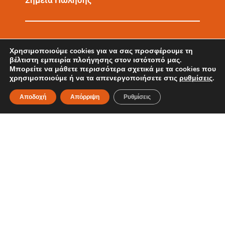
Σημεία Πώλησης
3
0
Χρησιμοποιούμε cookies για να σας προσφέρουμε τη
βέλτιστη εμπειρία πλοήγησης στον ιστότοπό μας.
Μπορείτε να μάθετε περισσότερα σχετικά με τα cookies που
χρησιμοποιούμε ή να τα απενεργοποιήσετε στις
ρυθμίσεις
.
Χρόνια Εμπειρίας
Αποδοχή
Απόρριψη
Ρυθμίσεις