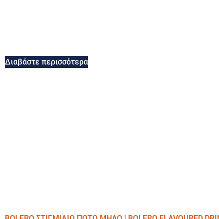
Διαβάστε περισσότερα
BOLERO ΣΤΙΓΜΙΑΙΟ ΠΟΤΟ ΜΗΛΟ | BOLERO FLAVOURED DRI