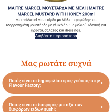
MAITRE MARCEL ΜΟΥΣΤΑΡΔΑ ΜΕ ΜΕΛΙ | MAITRE
MARCEL MUSTARD WITH HONEY 200ml
Maitre Marcel Μουστάρδα με Μέλι – κρεμώδης και
ισορροπημένη μουστάρδα με γλυκό άρωμα μελιού. Ιδανική για
κρέατα, σαλάτες και dressings.
Διαβάστε περισσότερα
Μας ρωτάτε συχνά
Ποιές είναι οι δημοφιλέστερες γεύσεις στην
Flavour Factory;
Ποιες είναι οι διαφορές μεταξύ των
διαφόρων ειδών sushi;