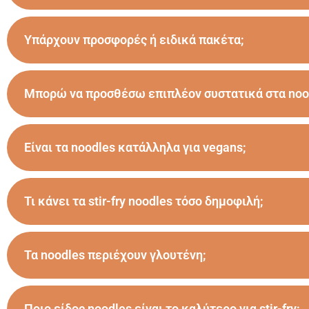
Υπάρχουν προσφορές ή ειδικά πακέτα;
Μπορώ να προσθέσω επιπλέον συστατικά στα noo
Είναι τα noodles κατάλληλα για vegans;
Τι κάνει τα stir-fry noodles τόσο δημοφιλή;
Τα noodles περιέχουν γλουτένη;
Ποιο είδος noodles είναι το καλύτερο για stir-fry;