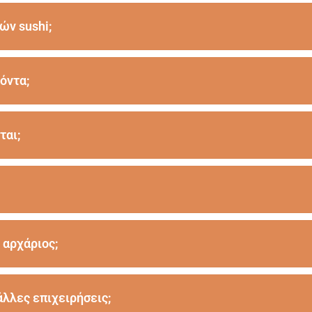
ών sushi;
όντα;
ται;
 αρχάριος;
άλλες επιχειρήσεις;