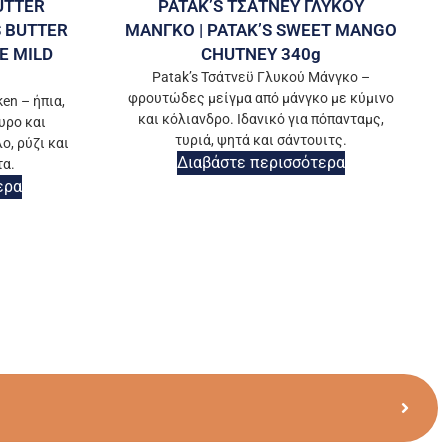
UTTER
PATAK’S ΤΣΑΤΝΕΥ ΓΛΥΚΟΥ
S BUTTER
ΜΑΝΓΚΟ | PATAK’S SWEET MANGO
E MILD
CHUTNEY 340g
Patak’s Τσάτνεϋ Γλυκού Μάνγκο –
φρουτώδες μείγμα από μάνγκο με κύμινο
en – ήπια,
και κόλιανδρο. Ιδανικό για πόπανταμς,
υρο και
τυριά, ψητά και σάντουιτς.
ο, ρύζι και
Διαβάστε περισσότερα
τα.
ερα