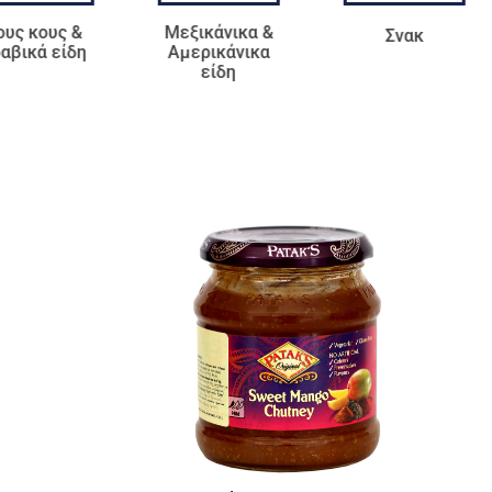
ους κους &
Μεξικάνικα &
Σνακ
αβικά είδη
Αμερικάνικα
είδη