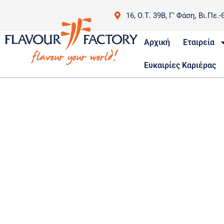
16, Ο.Τ. 39Β, Γ' Φάση, Βι.Πε.-
Αρχική
Εταιρεία
Ευκαιρίες Καριέρας