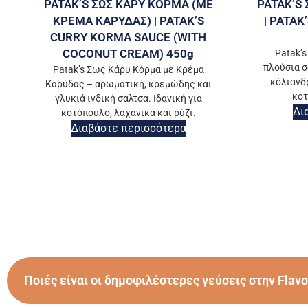
PATAK’S ΣΩΣ ΚΑΡΥ ΚΟΡΜΑ (ΜΕ
PATAK’S
ΚΡΕΜΑ ΚΑΡΥΔΑΣ) | PATAK’S
| PATAK
CURRY KORMA SAUCE (WITH
COCONUT CREAM) 450g
Patak’
πλούσια σ
Patak’s Σως Κάρυ Κόρμα με Κρέμα
κόλιανδρ
Καρύδας – αρωματική, κρεμώδης και
κοτ
γλυκιά ινδική σάλτσα. Ιδανική για
Δι
κοτόπουλο, λαχανικά και ρύζι.
Διαβάστε περισσότερα
Ποιές είναι οι δημοφιλέστερες γεύσεις στην Flavo