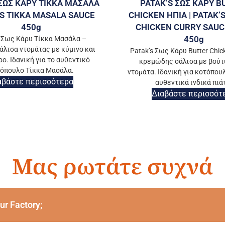
 ΣΩΣ ΚΑΡΥ ΤΙΚΚΑ ΜΑΣΑΛΑ
PATAK’S ΣΩΣ ΚΑΡΥ B
’S TIKKA MASALA SAUCE
CHICKEN ΗΠΙΑ | PATAK’
450g
CHICKEN CURRY SAUC
450g
s Σως Κάρυ Τίκκα Μασάλα –
άλτσα ντομάτας με κύμινο και
Patak’s Σως Κάρυ Butter Chick
ο. Ιδανική για το αυθεντικό
κρεμώδης σάλτσα με βούτ
όπουλο Τίκκα Μασάλα.
ντομάτα. Ιδανική για κοτόπουλ
αβάστε περισσότερα
αυθεντικά ινδικά πιά
Διαβάστε περισσότ
Μας ρωτάτε συχνά
ur Factory;