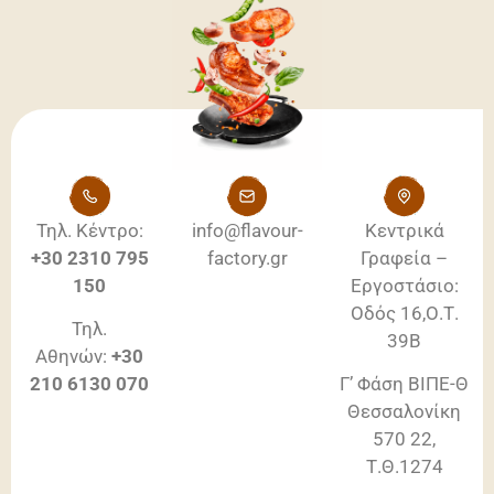
Τηλ. Κέντρο:
info@flavour-
Κεντρικά
+30
2310 795
factory.gr
Γραφεία –
150
Εργοστάσιο:
Οδός 16,Ο.Τ.
Τηλ.
39Β
Αθηνών:
+30
210 6130 070
Γ’ Φάση ΒΙΠΕ-Θ
Θεσσαλονίκη
570 22,
Τ.Θ.1274