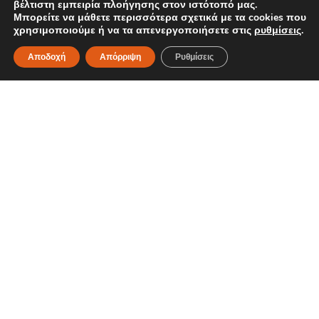
βέλτιστη εμπειρία πλοήγησης στον ιστότοπό μας.
Μπορείτε να μάθετε περισσότερα σχετικά με τα cookies που
Επικοινωνία
χρησιμοποιούμε ή να τα απενεργοποιήσετε στις
ρυθμίσεις
.
Πολιτική Απορρήτου
Αποδοχή
Απόρριψη
Ρυθμίσεις
Ακολουθήστε Μας
Κεντρικά Γραφεία - Εργοστάσιο: Οδός 16, Ο.Τ. 39Β Γ' Φάση
ΒΙΠΕ-Θ Θεσσαλονίκη 570 22 Τ.Θ.1274
Τηλ.: +30 2310 795 150