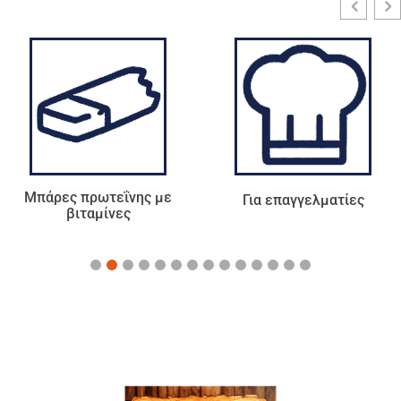
ς με
Για επαγγελματίες
Τσάι - Αφεψήμ