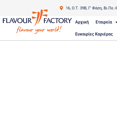
16, Ο.Τ. 39Β, Γ' Φάση, Βι.Πε.-
P
Αρχική
Εταιρεία
Ευκαιρίες Καριέρας