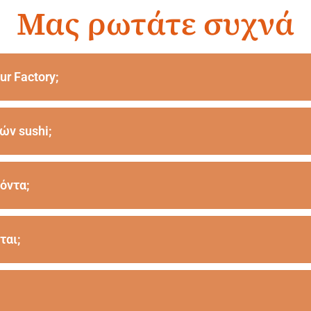
Μας ρωτάτε συχνά
ur Factory;
ών sushi;
όντα;
ται;