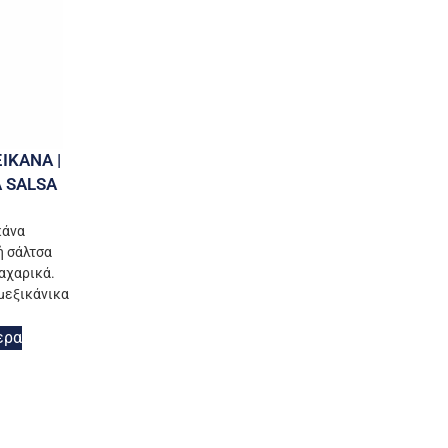
ΙΚΑΝΑ |
 SALSA
κάνα
ή σάλτσα
αχαρικά.
ι μεξικάνικα
ερα