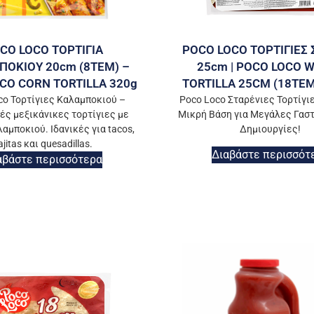
CO LOCO ΤΟΡΤΙΓΙΑ
POCO LOCO ΤΟΡΤΙΓΙΕΣ 
ΟΚΙΟΥ 20cm (8TEM) –
25cm | POCO LOCO 
CO CORN TORTILLA 320g
TORTILLA 25CM (18TEM
co Τορτίγιες Καλαμποκιού –
Poco Loco Σταρένιες Τορτίγιε
ές μεξικάνικες τορτίγιες με
Μικρή Βάση για Μεγάλες Γασ
αμποκιού. Ιδανικές για tacos,
Δημιουργίες!
ajitas και quesadillas.
Διαβάστε περισσότ
αβάστε περισσότερα