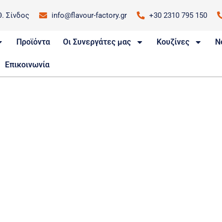
Θ. Σίνδος
info@flavour-factory.gr
+30 2310 795 150
OCO LO
Brands We Care For
/
POCO LOCO
Προϊόντα
Οι Συνεργάτες μας
Κουζίνες
N
POCO LOCO
Επικοινωνία