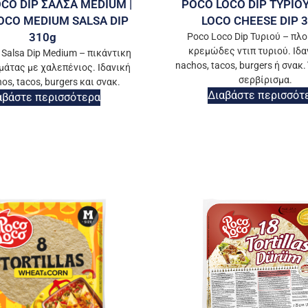
CO DIP ΣΑΛΣΑ MEDIUM |
POCO LOCO DIP ΤΥΡΙΟΥ
OCO MEDIUM SALSA DIP
LOCO CHEESE DIP 
310g
Poco Loco Dip Τυριού – πλο
κρεμώδες ντιπ τυριού. Ιδα
 Salsa Dip Medium – πικάντικη
nachos, tacos, burgers ή σνακ.
μάτας με χαλεπένιος. Ιδανική
σερβίρισμα.
os, tacos, burgers και σνακ.
Διαβάστε περισσότ
αβάστε περισσότερα