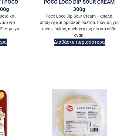
 | POCO
POCO LOCO DIP SOUR CREAM
300g
300g
ύσιο και
Poco Loco Dip Sour Cream – απαλή,
νικό για
υπόξινη και δροσερή σάλτσα. Ιδανική για
 Έτοιμο για
tacos, fajitas, nachos ή ως dip για κάθε
σνακ.
ερα
Διαβάστε περισσότερα