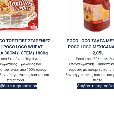
CO ΤΟΡΤΙΓΙΕΣ ΣΤΑΡΕΝΙΕΣ
POCO LOCO ΣΑΛΣΑ ΜΕΞ
 | POCO LOCO WHEAT
POCO LOCO MEXICANA
LA 30CM (18TEM) 1800g
2,05L
Loco Σταρένιες Τορτίγιες
Poco Loco Σάλσα Μεξι
ελματικές – μαλακές και
Επαγγελματική – αυθεντικ
ς τορτίγιες από 100% αλεύρι
τομάτας με πιπεριές και μπ
δανικές για wraps, burritos και
Ιδανική για tacos, burritos κα
street food.
πιάτα.
αβάστε περισσότερα
Διαβάστε περισσότ