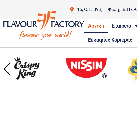
16, Ο.Τ. 39Β, Γ' Φάση, Βι.Πε.-
Αρχική
Εταιρεία
Ευκαιρίες Καριέρας