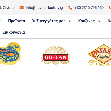
Θ. Σίνδος
info@flavour-factory.gr
+30 2310 795 150
Προϊόντα
Οι Συνεργάτες μας
Κουζίνες
N
Επικοινωνία