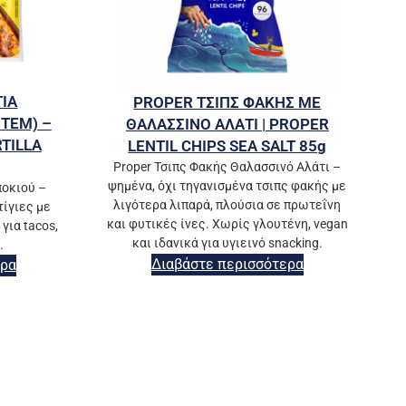
ΓΙΑ
PROPER ΤΣΙΠΣ ΦΑΚΗΣ ΜΕ
TEM) –
ΘΑΛΑΣΣΙΝΟ ΑΛΑΤΙ | PROPER
TILLA
LENTIL CHIPS SEA SALT 85g
Proper Τσιπς Φακής Θαλασσινό Αλάτι –
ψημένα, όχι τηγανισμένα τσιπς φακής με
ποκιού –
λιγότερα λιπαρά, πλούσια σε πρωτεΐνη
τίγιες με
και φυτικές ίνες. Χωρίς γλουτένη, vegan
για tacos,
και ιδανικά για υγιεινό snacking.
.
Διαβάστε περισσότερα
ερα