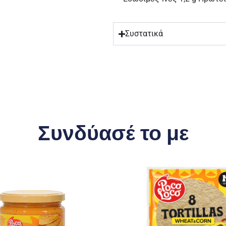
Συστατικά
Συνδύασέ το με