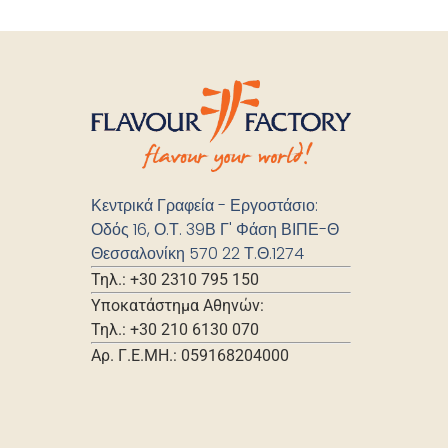
Κεντρικά Γραφεία - Εργοστάσιο:
Οδός 16, Ο.Τ. 39Β Γ' Φάση ΒΙΠΕ-Θ
Θεσσαλονίκη 570 22 Τ.Θ.1274
Τηλ.: +30 2310 795 150
Υποκατάστημα Αθηνών:
Τηλ.: +30 210 6130 070
Αρ. Γ.Ε.ΜΗ.: 059168204000