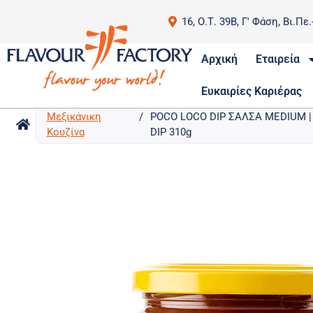
16, Ο.Τ. 39Β, Γ' Φάση, Βι.Πε
Αρχική
Εταιρεία
Ευκαιρίες Καριέρας
Μεξικάνικη
/
POCO LOCO DIP ΣΑΛΣΑ MEDIUM 
Κουζίνα
DIP 310g