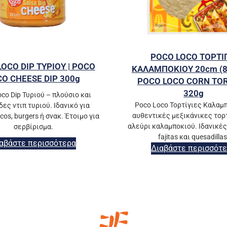
POCO LOCO ΤΟΡΤΙ
OCO DIP ΤΥΡΙΟΥ | POCO
ΚΑΛΑΜΠΟΚΙΟΥ 20cm (8
CO CHEESE DIP 300g
POCO LOCO CORN TOR
320g
co Dip Τυριού – πλούσιο και
Poco Loco Τορτίγιες Καλαμ
ες ντιπ τυριού. Ιδανικό για
αυθεντικές μεξικάνικες τορ
cos, burgers ή σνακ. Έτοιμο για
αλεύρι καλαμποκιού. Ιδανικές 
σερβίρισμα.
fajitas και quesadillas
αβάστε περισσότερα
Διαβάστε περισσότ