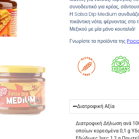
συνοδευτικό για κρέας, σάντουι
Η Salsa Dip Medium συνδυάζει
πικάντικη νότα, φέρνοντας στο 
Μεξικού με μία μόνο κουταλιά!
Γνωρίστε τα προϊόντα της
Poco
Διατροφική Αξία
Διατροφική Δήλωση ανά 100g
οποίων κορεσμένα 0,1 g Υδ
Εδώδιμες Ίνες 1,2 g Πρωτεΐν