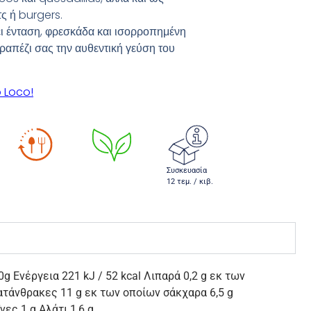
τς ή burgers.
 ένταση, φρεσκάδα και ισορροπημένη
τραπέζι σας την αυθεντική γεύση του
 Loco!
Συσκευασία
12 τεμ. / κιβ.
 Ενέργεια 221 kJ / 52 kcal Λιπαρά 0,2 g εκ των
ατάνθρακες 11 g εκ των οποίων σάκχαρα 6,5 g
ες 1 g Αλάτι 1,6 g