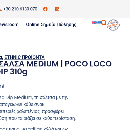
+30 210 6130 070
ewsroom
Online Σημεία Πώλησης
α
,
ETHNIC ΠΡΟΪΟΝΤΑ
 ΣΑΛΣΑ MEDIUM | POCO LOCO
IP 310g
m!
a Dip Medium, τη σάλτσα με την
απογειώνει κάθε σνακ!
πιπεριές χαλεπένιος, προσφέρει
ση που ταιριάζει σε κάθε περίσταση.
tacos και quesadillas, αλλά και ως