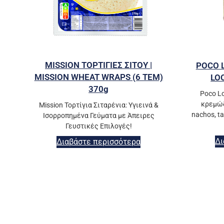
MISSION ΤΟΡΤΙΓΙΕΣ ΣΙΤΟΥ |
POCO L
MISSION WHEAT WRAPS (6 ΤΕΜ)
LO
370g
Poco Lo
κρεμώδ
Mission Τορτίγια Σιταρένια: Υγιεινά &
nachos, ta
Ισορροπημένα Γεύματα με Άπειρες
Γευστικές Επιλογές!
Δι
Διαβάστε περισσότερα