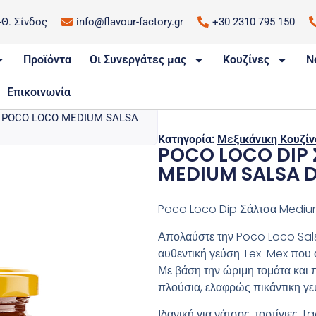
.-Θ. Σίνδος
info@flavour-factory.gr
+30 2310 795 150
Προϊόντα
Οι Συνεργάτες μας
Κουζίνες
N
Επικοινωνία
| POCO LOCO MEDIUM SALSA
Κατηγορία:
Μεξικάνικη Κουζίν
POCO LOCO DIP
MEDIUM SALSA D
Poco Loco Dip Σάλτσα Mediu
Απολαύστε την Poco Loco Sals
αυθεντική γεύση Tex-Mex που 
Με βάση την ώριμη τομάτα και 
πλούσια, ελαφρώς πικάντικη γεύ
Ιδανική για νάτσος, τορτίγιες, 