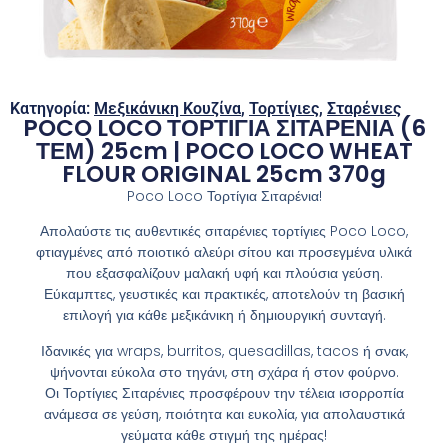
Κατηγορία:
Μεξικάνικη Κουζίνα
,
Τορτίγιες
,
Σταρένιες
POCO LOCO ΤΟΡΤΙΓΙΑ ΣΙΤΑΡΕΝΙΑ (6
ΤΕΜ) 25cm | POCO LOCO WHEAT
FLOUR ORIGINAL 25cm 370g
Poco Loco Τορτίγια Σιταρένια!
Απολαύστε τις αυθεντικές σιταρένιες τορτίγιες Poco Loco,
φτιαγμένες από ποιοτικό αλεύρι σίτου και προσεγμένα υλικά
που εξασφαλίζουν μαλακή υφή και πλούσια γεύση.
Εύκαμπτες, γευστικές και πρακτικές, αποτελούν τη βασική
επιλογή για κάθε μεξικάνικη ή δημιουργική συνταγή.
Ιδανικές για wraps, burritos, quesadillas, tacos ή σνακ,
ψήνονται εύκολα στο τηγάνι, στη σχάρα ή στον φούρνο.
Οι Τορτίγιες Σιταρένιες προσφέρουν την τέλεια ισορροπία
ανάμεσα σε γεύση, ποιότητα και ευκολία, για απολαυστικά
γεύματα κάθε στιγμή της ημέρας!