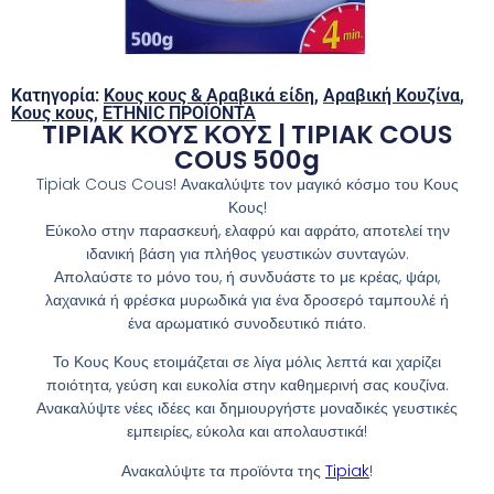
Κατηγορία:
Κους κους & Αραβικά είδη
,
Αραβική Κουζίνα
,
Κους κους
,
ETHNIC ΠΡΟΪΟΝΤΑ
TIPIAK ΚΟΥΣ ΚΟΥΣ | TIPIAK COUS
COUS 500g
Tipiak Cous Cous! Ανακαλύψτε τον μαγικό κόσμο του Κους
Κους!
Εύκολο στην παρασκευή, ελαφρύ και αφράτο, αποτελεί την
ιδανική βάση για πλήθος γευστικών συνταγών.
Απολαύστε το μόνο του, ή συνδυάστε το με κρέας, ψάρι,
λαχανικά ή φρέσκα μυρωδικά για ένα δροσερό ταμπουλέ ή
ένα αρωματικό συνοδευτικό πιάτο.
Το Κους Κους ετοιμάζεται σε λίγα μόλις λεπτά και χαρίζει
ποιότητα, γεύση και ευκολία στην καθημερινή σας κουζίνα.
Ανακαλύψτε νέες ιδέες και δημιουργήστε μοναδικές γευστικές
εμπειρίες, εύκολα και απολαυστικά!
Ανακαλύψτε τα προϊόντα της
Tipiak
!