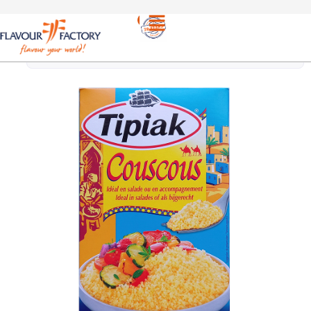
Κους κους &
/
TIPIAK ΚΟΥΣ ΚΟΥΣ | TIPIAK
Αραβικά είδη
COUS COUS 500g