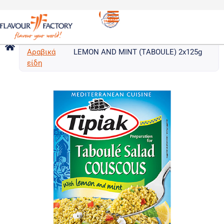
Κους
/
TIPIAK ΚΟΥΣ ΚΟΥΣ ΜΕ ΛΕΜΟΝΙ ΚΑΙ
κους &
ΜΕΝΤΑ | TIPIAK COUS COUS WITH
Αραβικά
LEMON AND MINT (ΤABOULE) 2x125g
είδη