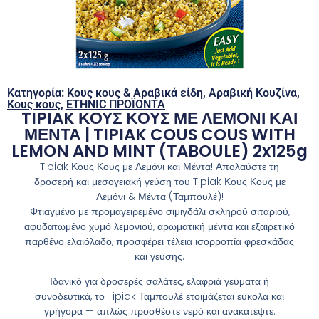
Κατηγορία:
Κους κους & Αραβικά είδη
,
Αραβική Κουζίνα
,
Κους κους
,
ETHNIC ΠΡΟΪΟΝΤΑ
TIPIAK ΚΟΥΣ ΚΟΥΣ ΜΕ ΛΕΜΟΝΙ ΚΑΙ
ΜΕΝΤΑ | TIPIAK COUS COUS WITH
LEMON AND MINT (ΤABOULE) 2x125g
Tipiak Κους Κους με Λεμόνι και Μέντα! Απολαύστε τη
δροσερή και μεσογειακή γεύση του Tipiak Κους Κους με
Λεμόνι & Μέντα (Ταμπουλέ)!
Φτιαγμένο με προμαγειρεμένο σιμιγδάλι σκληρού σιταριού,
αφυδατωμένο χυμό λεμονιού, αρωματική μέντα και εξαιρετικό
παρθένο ελαιόλαδο, προσφέρει τέλεια ισορροπία φρεσκάδας
και γεύσης.
Ιδανικό για δροσερές σαλάτες, ελαφριά γεύματα ή
συνοδευτικά, το Tipiak Ταμπουλέ ετοιμάζεται εύκολα και
γρήγορα — απλώς προσθέστε νερό και ανακατέψτε.