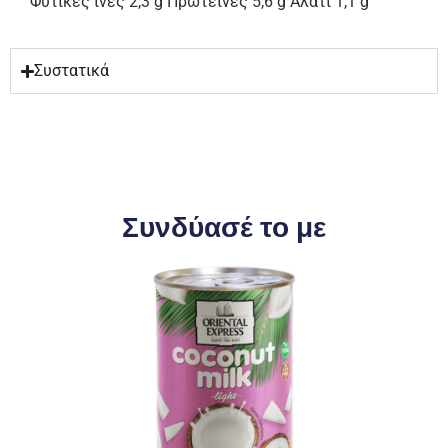
Φυτικές ίνες 2,3 g Πρωτεΐνες 5,6 g Αλάτι 1,1 g
Συστατικά
Συνδύασέ το με