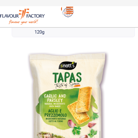
Σνακ
/
SNATT’S TAPAS ΣΚΟΡΔΟ & ΜΑΙΝΤΑΝΟΣ |
SNATT’S TAPAS WITH GARLIC AND PARSLEY
120g