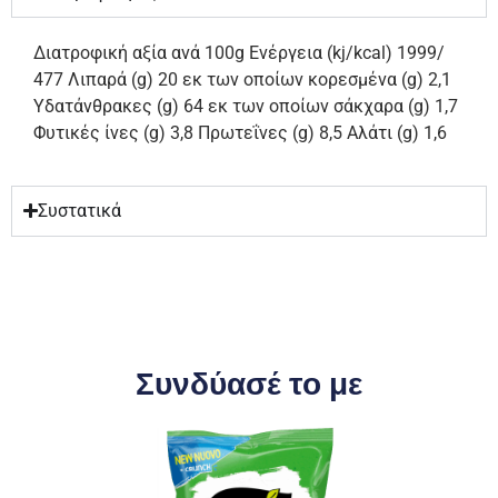
Διατροφική αξία ανά 100g Ενέργεια (kj/kcal) 1999/
477 Λιπαρά (g) 20 εκ των οποίων κορεσμένα (g) 2,1
Υδατάνθρακες (g) 64 εκ των οποίων σάκχαρα (g) 1,7
Φυτικές ίνες (g) 3,8 Πρωτεΐνες (g) 8,5 Αλάτι (g) 1,6
Συστατικά
Συνδύασέ το με