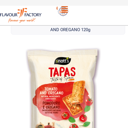
Uncategorized
/
SNATT’S TAPAS ΤΟΜΑΤΑ & ΡΙΓΑΝΗ
| SNATT’S TAPAS WITH TOMATO
AND OREGANO 120g