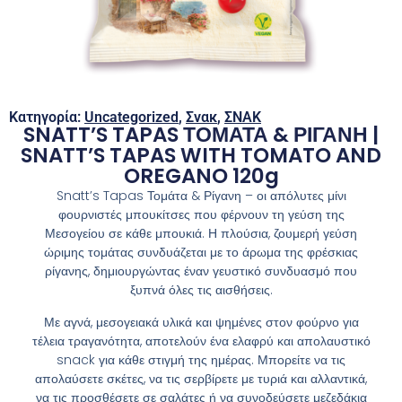
Κατηγορία:
Uncategorized
,
Σνακ
,
ΣΝΑΚ
SNATT’S TAPAS ΤΟΜΑΤΑ & ΡΙΓΑΝΗ |
SNATT’S TAPAS WITH TOMATO AND
OREGANO 120g
Snatt’s Tapas Τομάτα & Ρίγανη – οι απόλυτες μίνι
φουρνιστές μπουκίτσες που φέρνουν τη γεύση της
Μεσογείου σε κάθε μπουκιά. Η πλούσια, ζουμερή γεύση
ώριμης τομάτας συνδυάζεται με το άρωμα της φρέσκιας
ρίγανης, δημιουργώντας έναν γευστικό συνδυασμό που
ξυπνά όλες τις αισθήσεις.
Με αγνά, μεσογειακά υλικά και ψημένες στον φούρνο για
τέλεια τραγανότητα, αποτελούν ένα ελαφρύ και απολαυστικό
snack για κάθε στιγμή της ημέρας. Μπορείτε να τις
απολαύσετε σκέτες, να τις σερβίρετε με τυριά και αλλαντικά,
να τις προσθέσετε σε σαλάτες ή να συνοδεύσετε μεζεδάκια