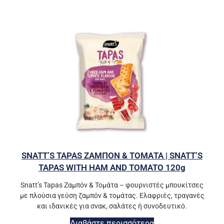
SNATT’S TAPAS ΖΑΜΠΟΝ & ΤΟΜΑΤΑ | SNATT’S
TAPAS WITH HAM AND TOMATO 120g
Snatt’s Tapas Ζαμπόν & Τομάτα – φουρνιστές μπουκίτσες
με πλούσια γεύση ζαμπόν & τομάτας. Ελαφριές, τραγανές
και ιδανικές για σνακ, σαλάτες ή συνοδευτικό.
Διαβάστε περισσότερα