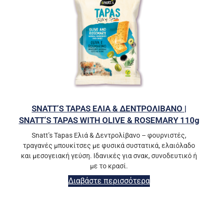
SNATT’S TAPAS ΕΛΙΑ & ΔΕΝΤΡΟΛΙΒΑΝΟ |
SNATT’S TAPAS WITH OLIVE & ROSEMARY 110g
Snatt’s Tapas Ελιά & Δεντρολίβανο – φουρνιστές,
τραγανές μπουκίτσες με φυσικά συστατικά, ελαιόλαδο
και μεσογειακή γεύση. Ιδανικές για σνακ, συνοδευτικό ή
με το κρασί.
Διαβάστε περισσότερα