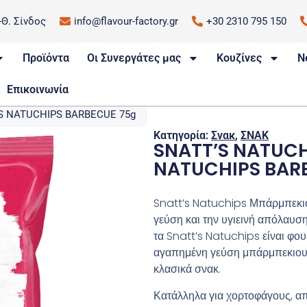
.-Θ. Σίνδος
info@flavour-factory.gr
+30 2310 795 150
Προϊόντα
Οι Συνεργάτες μας
Κουζίνες
N
Επικοινωνία
S NATUCHIPS BARBECUE 75g
Κατηγορία:
Σνακ
,
ΣΝΑΚ
SNATT’S NATUCH
NATUCHIPS BAR
Snatt’s Natuchips Μπάρμπεκιο
γεύση και την υγιεινή απόλαυση
τα Snatt’s Natuchips είναι φο
αγαπημένη γεύση μπάρμπεκιου μ
κλασικά σνακ.
Κατάλληλα για χορτοφάγους, απ