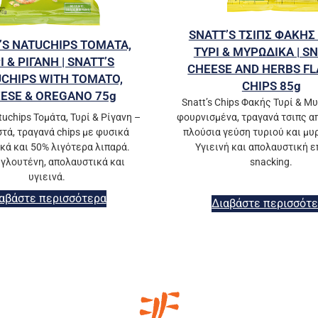
SNATT’S ΤΣΙΠΣ ΦΑΚΗΣ
’S NATUCHIPS ΤΟΜΑΤΑ,
ΤΥΡΙ & ΜΥΡΩΔΙΚΑ | S
Ι & ΡΙΓΑΝΗ | SNATT’S
CHEESE AND HERBS F
CHIPS WITH TOMATO,
CHIPS 85g
ESE & OREGANO 75g
Snatt’s Chips Φακής Τυρί & Μ
φουρνισμένα, τραγανά τσιπς α
tuchips Τομάτα, Τυρί & Ρίγανη –
πλούσια γεύση τυριού και μ
τά, τραγανά chips με φυσικά
Υγιεινή και απολαυστική ε
κά και 50% λιγότερα λιπαρά.
snacking.
γλουτένη, απολαυστικά και
υγιεινά.
αβάστε περισσότερα
Διαβάστε περισσότ