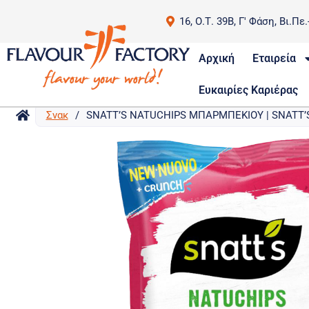
16, Ο.Τ. 39Β, Γ' Φάση, Βι.Πε
Αρχική
Εταιρεία
Ευκαιρίες Καριέρας
Σνακ
/
SNATT’S NATUCHIPS ΜΠΑΡΜΠΕΚΙΟΥ | SNATT’