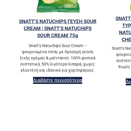
SNATT
SNATT’S NATUCHIPS ΓΕΥΣΗ SOUR
ΤΥΡ
CREAM | SNATT’S NATUCHIPS
NATU
SOUR CREAM 75g
CHE
Snatt’s Natuchips Sour Cream –
Snatt’s Na
φουρνισμένα τσιπς με δροσερή γεύση
φουρνισ
ξινής κρέμας & μαϊντανού. 100% φυσικά
συστατι
συστατικά, 50% λιγότερα λιπαρά, χωρίς
Χωρίς 
γλουτένη και ιδανικά για χορτοφάγους.
Διαβάστε περισσότερα
Δι