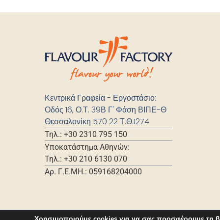
Κεντρικά Γραφεία - Εργοστάσιο:
Οδός 16, Ο.Τ. 39Β Γ' Φάση ΒΙΠΕ-Θ
Θεσσαλονίκη 570 22 Τ.Θ.1274
Τηλ.: +30 2310 795 150
Υποκατάστημα Αθηνών:
Τηλ.: +30 210 6130 070
Αρ. Γ.Ε.ΜΗ.: 059168204000
Χρησιμοποιούμε cookies για να σας προσφέρουμε τη β