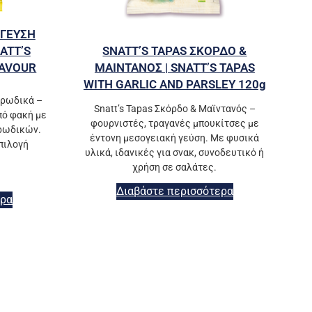
 ΓΕΥΣΗ
SNATT’S TAPAS ΣΚΟΡΔΟ &
NATT’S
ΜΑΙΝΤΑΝΟΣ | SNATT’S TAPAS
LAVOUR
WITH GARLIC AND PARSLEY 120g
υρωδικά –
Snatt’s Tapas Σκόρδο & Μαϊντανός –
πό φακή με
φουρνιστές, τραγανές μπουκίτσες με
υρωδικών.
έντονη μεσογειακή γεύση. Με φυσικά
πιλογή
υλικά, ιδανικές για σνακ, συνοδευτικό ή
χρήση σε σαλάτες.
Διαβάστε περισσότερα
ερα