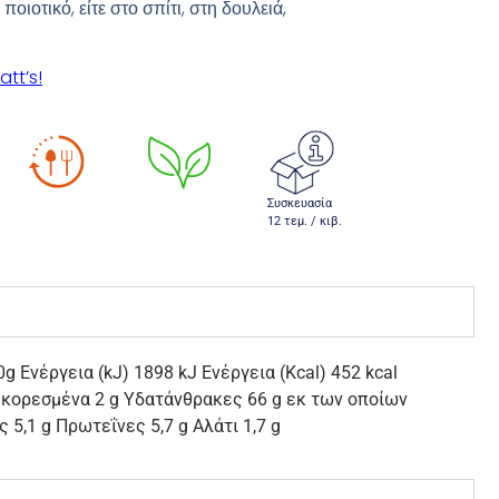
ποιοτικό, είτε στο σπίτι, στη δουλειά,
att’s!
Συσκευασία
12 τεμ. / κιβ.
 Ενέργεια (kJ) 1898 kJ Ενέργεια (Kcal) 452 kcal
 κορεσμένα 2 g Υδατάνθρακες 66 g εκ των οποίων
 5,1 g Πρωτεΐνες 5,7 g Αλάτι 1,7 g