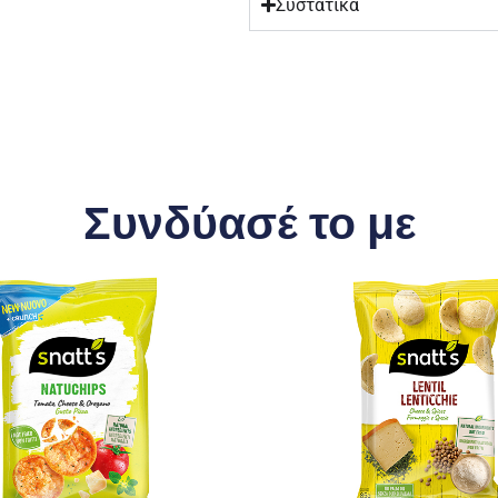
Συστατικά
Συνδύασέ το με