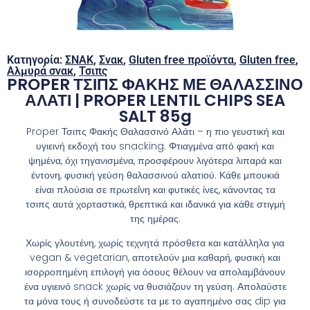
Κατηγορία:
ΣΝΑΚ
,
Σνακ
,
Gluten free προϊόντα
,
Gluten free
,
Αλμυρά σνακ
,
Τσιπς
PROPER ΤΣΙΠΣ ΦΑΚΗΣ ΜΕ ΘΑΛΑΣΣΙΝΟ
ΑΛΑΤΙ | PROPER LENTIL CHIPS SEA
SALT 85g
Proper Τσιπς Φακής Θαλασσινό Αλάτι – η πιο γευστική και
υγιεινή εκδοχή του snacking. Φτιαγμένα από φακή και
ψημένα, όχι τηγανισμένα, προσφέρουν λιγότερα λιπαρά και
έντονη, φυσική γεύση θαλασσινού αλατιού. Κάθε μπουκιά
είναι πλούσια σε πρωτεΐνη και φυτικές ίνες, κάνοντας τα
τσιπς αυτά χορταστικά, θρεπτικά και ιδανικά για κάθε στιγμή
της ημέρας.
Χωρίς γλουτένη, χωρίς τεχνητά πρόσθετα και κατάλληλα για
vegan & vegetarian, αποτελούν μια καθαρή, φυσική και
ισορροπημένη επιλογή για όσους θέλουν να απολαμβάνουν
ένα υγιεινό snack χωρίς να θυσιάζουν τη γεύση. Απολαύστε
τα μόνα τους ή συνοδεύστε τα με το αγαπημένο σας dip για