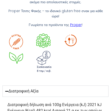
ακόμα πιο απολαυστικές στιγμές.
Proper Τσιπς Φακής – το ιδανικό gluten free σνακ για κάθε
ώρα!
Γνωρίστε τα προϊόντα της
Proper
!
Συσκευασία
8 τεμ / κιβ.
Διατροφική Αξία
Διατροφική δήλωση ανά 100g Ενέργεια (kJ) 2021 kJ
Ενέργεια (Kcal) 482 kcal Λιπαρά 21 g εκ των οποίων