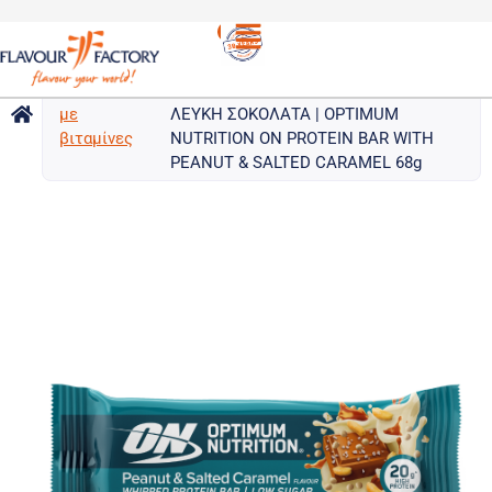
Μπάρες
/
OPTIMUM NUTRITION ΜΠΑΡΑ
πρωτεΐνης
ΠΡΩΤΕΪΝΗΣ ΟΝ ΜΕ ΓΕΥΣΗ ΦΥΣΤΙΚΙ
με
ΛΕΥΚΗ ΣΟΚΟΛΑΤΑ | OPTIMUM
βιταμίνες
NUTRITION ON PROTEIN BAR WITH
PEANUT & SALTED CARAMEL 68g