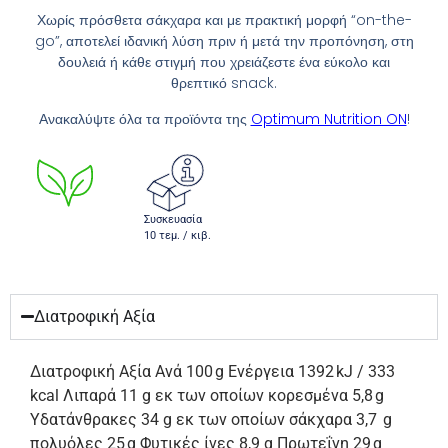
Χωρίς πρόσθετα σάκχαρα και με πρακτική μορφή “on-the-
go”, αποτελεί ιδανική λύση πριν ή μετά την προπόνηση, στη
δουλειά ή κάθε στιγμή που χρειάζεστε ένα εύκολο και
θρεπτικό snack.
Ανακαλύψτε όλα τα προϊόντα της
Optimum Nutrition ON
!
Συσκευασία
10 τεμ. / κιβ.
Διατροφική Αξία
Διατροφική Αξία Ανά 100 g Ενέργεια 1392 kJ / 333
kcal Λιπαρά 11 g εκ των οποίων κορεσμένα 5,8 g
Υδατάνθρακες 34 g εκ των οποίων σάκχαρα 3,7 g
πολυόλες 25 g Φυτικές ίνες 8,9 g Πρωτεΐνη 29 g