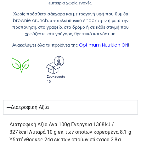
εμπειρία χωρίς ενοχές.
Χωρίς πρόσθετα σάκχαρα και με τραγανή υφή που θυμίζει
brownie crunch, αποτελεί ιδανικό snack πριν ή μετά την
προπόνηση, στο γραφείο, στο δρόμο ή σε κάθε στιγμή που
χρειάζεστε κάτι γρήγορο, θρεπτικό και νόστιμο.
Ανακαλύψτε όλα τα προϊόντα της
Optimum Nutrition ON
!
Συσκευασία
10
Διατροφική Αξία
Διατροφική Αξία Ανά 100g Ενέργεια 1368 kJ /
327 kcal Λιπαρά 10 g εκ των οποίων κορεσμένα 8,1 g
Υδατάνθρακες 24g εκ των οποίων σάκχαρα 2,8 g