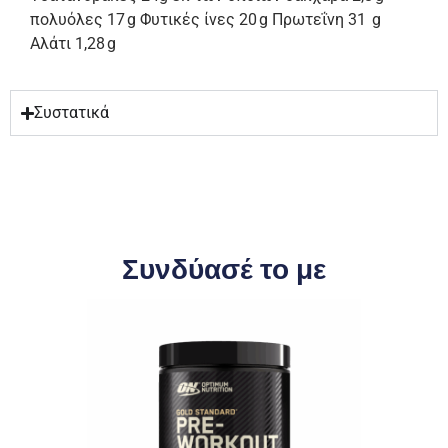
πολυόλες 17 g Φυτικές ίνες 20 g Πρωτεΐνη 31 g
Αλάτι 1,28 g
Συστατικά
Συνδύασέ το με