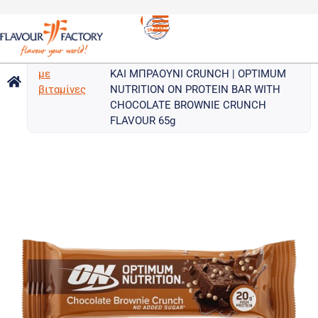
Μπάρες
/
OPTIMUM NUTRITION ΜΠΑΡΑ
πρωτεΐνης
ΠΡΩΤΕΪΝΗΣ ΟΝ ΜΕ ΓΕΥΣΗ ΣΟΚΟΛΑΤΑ
με
ΚΑΙ ΜΠΡΑΟΥΝΙ CRUNCH | OPTIMUM
βιταμίνες
NUTRITION ON PROTEIN BAR WITH
CHOCOLATE BROWNIE CRUNCH
FLAVOUR 65g