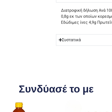
Διατροφική δήλωση Ανά 100g
0,8g εκ των οποίων κορεσμ
Εδώδιμες ίνες 4,9g Πρωτεΐν
Συστατικά
Συνδύασέ το με