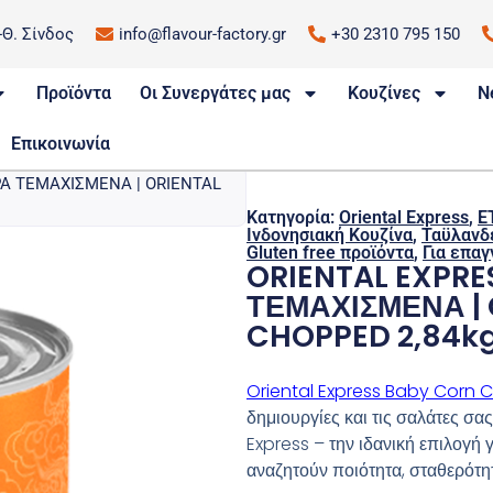
.-Θ. Σίνδος
info@flavour-factory.gr
+30 2310 795 150
Προϊόντα
Οι Συνεργάτες μας
Κουζίνες
N
Επικοινωνία
Α ΤΕΜΑΧΙΣΜΕΝΑ | ORIENTAL
Κατηγορία:
Oriental Express
,
E
Ινδονησιακή Κουζίνα
,
Ταϋλανδ
Gluten free προϊόντα
,
Για επαγ
ORIENTAL EXPR
ΤΕΜΑΧΙΣΜΕΝΑ | 
CHOPPED 2,84k
Oriental Express Baby Corn
δημιουργίες και τις σαλάτες σ
Express – την ιδανική επιλογή 
αναζητούν ποιότητα, σταθερότητ