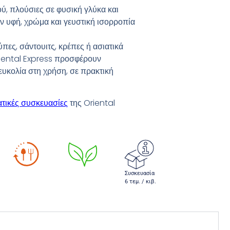
ύ, πλούσιες σε φυσική γλύκα και
ν υφή, χρώμα και γευστική ισορροπία
ούπες, σάντουιτς, κρέπες ή ασιατικά
iental Express προσφέρουν
ευκολία στη χρήση, σε πρακτική
τικές συσκευασίες
της Oriental
Συσκευασία
6 τεμ. / κιβ.