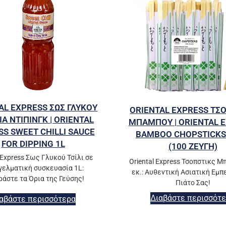
AL EXPRESS ΣΩΣ ΓΛΥΚΟΥ
ORIENTAL EXPRESS ΤΣ
ΓΙΑ ΝΤΙΠΙΝΓΚ | ORIENTAL
ΜΠΑΜΠΟΥ | ORIENTAL 
S SWEET CHILLI SAUCE
BAMBOO CHOPSTICKS
FOR DIPPING 1L
(100 ΖΕΥΓΗ)
 Express Σως Γλυκού Τσίλι σε
Oriental Express Τσοπστικς Μ
γελματική συσκευασία 1L:
εκ.: Αυθεντική Ασιατική Εμπ
άστε τα Όρια της Γεύσης!
Πιάτο Σας!
Διαβάστε περισσότ
αβάστε περισσότερα