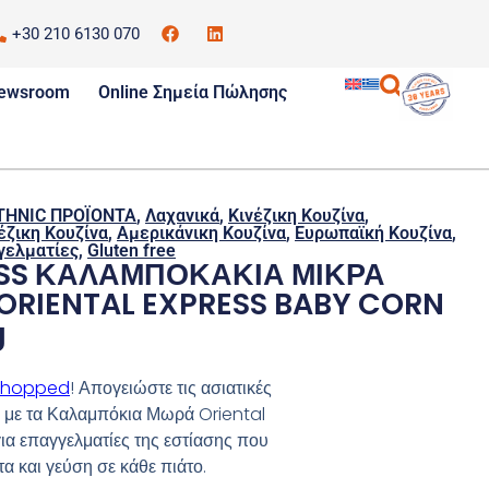
+30 210 6130 070
ewsroom
Online Σημεία Πώλησης
THNIC ΠΡΟΪΟΝΤΑ
,
Λαχανικά
,
Κινέζικη Κουζίνα
,
έζικη Κουζίνα
,
Αμερικάνικη Κουζίνα
,
Ευρωπαϊκή Κουζίνα
,
γελματίες
,
Gluten free
ESS ΚΑΛΑΜΠΟΚΑΚΙΑ ΜΙΚΡΑ
ORIENTAL EXPRESS BABY CORN
g
 Chopped
! Απογειώστε τις ασιατικές
ας με τα Καλαμπόκια Μωρά Oriental
για επαγγελματίες της εστίασης που
α και γεύση σε κάθε πιάτο.