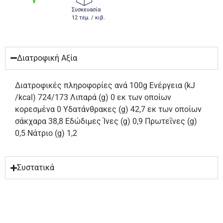
Συσκευασία
12 τεμ. / κιβ.
Διατροφική Αξία
Διατροφικές πληροφορίες ανά 100g Ενέργεια (kJ
/kcal) 724/173 Λιπαρά (g) 0 εκ των οποίων
κορεσμένα 0 Υδατάνθρακες (g) 42,7 εκ των οποίων
σάκχαρα 38,8 Εδώδιμες Ίνες (g) 0,9 Πρωτεΐνες (g)
0,5 Νάτριο (g) 1,2
Συστατικά