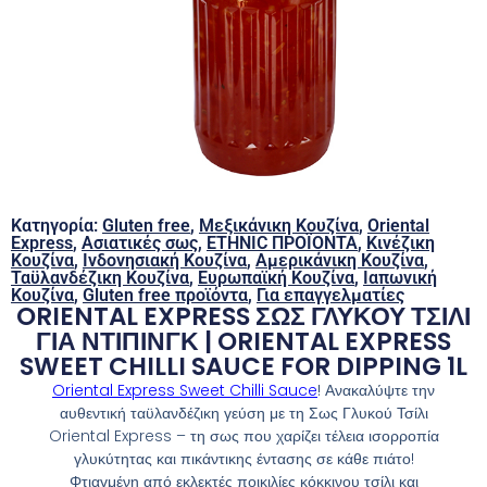
Κατηγορία:
Gluten free
,
Μεξικάνικη Κουζίνα
,
Oriental
Express
,
Ασιατικές σως
,
ETHNIC ΠΡΟΪΟΝΤΑ
,
Κινέζικη
Κουζίνα
,
Ινδονησιακή Κουζίνα
,
Αμερικάνικη Κουζίνα
,
Ταϋλανδέζικη Κουζίνα
,
Ευρωπαϊκή Κουζίνα
,
Ιαπωνική
Κουζίνα
,
Gluten free προϊόντα
,
Για επαγγελματίες
ORIENTAL EXPRESS ΣΩΣ ΓΛΥΚΟΥ ΤΣΙΛΙ
ΓΙΑ ΝΤΙΠΙΝΓΚ | ORIENTAL EXPRESS
SWEET CHILLI SAUCE FOR DIPPING 1L
Oriental Express Sweet Chilli Sauce
! Ανακαλύψτε την
αυθεντική ταϋλανδέζικη γεύση με τη Σως Γλυκού Τσίλι
Oriental Express – τη σως που χαρίζει τέλεια ισορροπία
γλυκύτητας και πικάντικης έντασης σε κάθε πιάτο!
Φτιαγμένη από εκλεκτές ποικιλίες κόκκινου τσίλι και