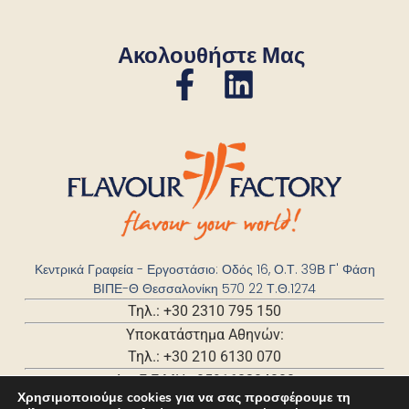
Ακολουθήστε Μας
Κεντρικά Γραφεία - Εργοστάσιο: Οδός 16, Ο.Τ. 39Β Γ' Φάση
ΒΙΠΕ-Θ Θεσσαλονίκη 570 22 Τ.Θ.1274
Τηλ.: +30 2310 795 150
Υποκατάστημα Αθηνών:
Τηλ.: +30 210 6130 070
Αρ. Γ.Ε.ΜΗ.: 059168204000
Χρησιμοποιούμε cookies για να σας προσφέρουμε τη