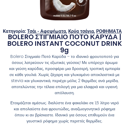
Κατηγορία:
Τσάι - Αφεψήματα
,
Κρύα τσάγια
,
ΡΟΦΗΜΑΤΑ
BOLERO ΣΤΙΓΜΙΑΙΟ ΠΟΤΟ ΚΑΡΥΔΑ |
BOLERO INSTANT COCONUT DRINK
9g
Bolero Στιγμιαίο Ποτό Καρύδα – το ιδανικό φρουτοποτό για
όσους λατρεύουν τις εξωτικές γεύσεις! Με υπέροχο άρωμα
και γεύση καρύδας, προσφέρει μια δροσερή, τροπική εμπειρία
σε κάθε γουλιά. Χωρίς ζάχαρη και γλυκαμένο αποκλειστικά με
stevia και γλυκαντικά, περιέχει μόλις 2 θερμίδες ανά μερίδα,
αποτελώντας την τέλεια επιλογή για μια ελαφριά και υγιεινή
απόλαυση.
Ετοιμάζεται αμέσως: διαλύστε ένα φακελάκι σε 1,5 λίτρο νερό
και απολαύστε ένα φρουτώδες, αναζωογονητικό ρόφημα
όπου κι αν βρίσκεστε. Ιδανικό για όσους επιθυμούν ένα
γευστικό ρόφημα χωρίς περιττές θερμίδες.