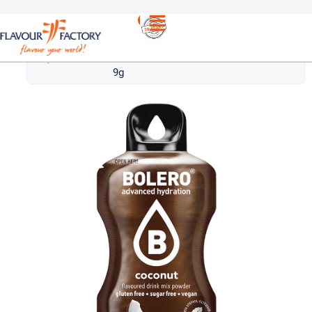
Τσάι -
/
BOLERO ΣΤΙΓΜΙΑΙΟ ΠΟΤΟ ΚΑΡΥΔΑ |
Αφεψήματα
BOLERO INSTANT COCONUT DRINK
9g