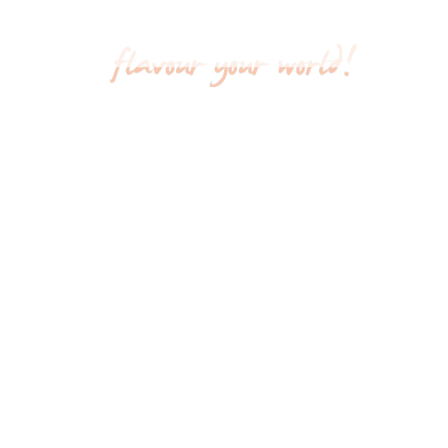
O ΣΤΙΓΜΙΑΙΟ ΚΡΥΟ ΤΣΑΙ
BOLERO ΣΤΙΓΜΙΑΙΟ ΠΟΤ
 ΤΟΥ ΠΑΘΟΥΣ | BOLERO
BERRY | BOLERO FLA
TANT COLD TEA WITH
DRINK ACAI BERRY
PASSION FRUIT 8g
Στιγμιαίο Ποτό Bolero: Απ
 Κρύο Τσάι Φρούτα του Πάθους
Δροσιστικό Ποτό με Acai Ber
Δροσιστική Απόλαυση με Γεύση
Ζάχαρη!
 του Πάθους Χωρίς Ζάχαρη!
Διαβάστε περισσότ
αβάστε περισσότερα