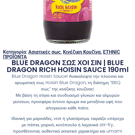
Κατηγορία:
Ασιατικές σως
,
Κινέζικη Κουζίνα
,
ETHNIC
ΠΡΟΪΟΝΤΑ
BLUE DRAGON ΣΩΣ ΧΟΙ ΣΙΝ | BLUE
DRAGON RICH HOISIN SAUCE 190ml
Blue Dragon Hoisin Sauce! Ανακαλύψτε την πλούσια και
αρωματική σως Hoisin Blue Dragon, τη διάσημη “BBQ
σως” της κινέζικης κουζίνας!
Με βάση τη σόγια και συνδυασμό γλυκών και αλμυρών
γεύσεων, προσφέρει έντονο άρωμα και μεταξένια υφή που
απογειώνει κάθε πιάτο.
Ιδανική για μαρινάδες, ντιπ ή γλασάρισμα, ταιριάζει υπέροχα
με πάπια, χοιρινό, κοτόπουλο ή λαχανικά stir-fry,
προσθέτοντας αυθεντικό ασιατικό χαρακτήρα και umami