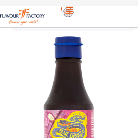
Ασιατικές
/
BLUE DRAGON ΣΩΣ ΧΟΙ ΣΙΝ | BLUE
σως
DRAGON RICH HOISIN SAUCE 190ml