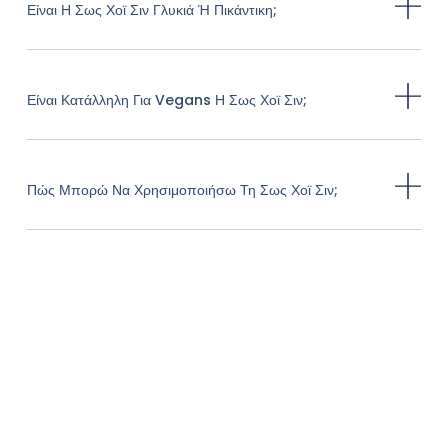
Είναι Η Σως Χοϊ Σιν Γλυκιά Ή Πικάντικη;
Είναι Κατάλληλη Για Vegans Η Σως Χοϊ Σιν;
Πώς Μπορώ Να Χρησιμοποιήσω Τη Σως Χοϊ Σιν;