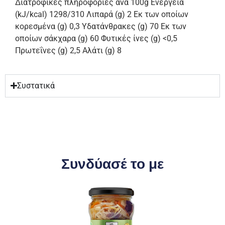
Διατροφικές πληροφορίες ανά 100g Ενέργεια
(kJ/kcal) 1298/310 Λιπαρά (g) 2 Εκ των οποίων
κορεσμένα (g) 0,3 Υδατάνθρακες (g) 70 Εκ των
οποίων σάκχαρα (g) 60 Φυτικές ίνες (g) <0,5
Πρωτεΐνες (g) 2,5 Αλάτι (g) 8
Συστατικά
Συνδύασέ το με