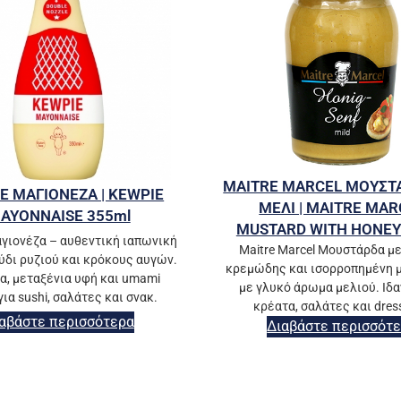
MAITRE MARCEL ΜΟΥΣΤ
E ΜΑΓΙΟΝΕΖΑ | KEWPIE
ΜΕΛΙ | MAITRE MAR
AYONNAISE 355ml
MUSTARD WITH HONEY
γιονέζα – αυθεντική ιαπωνική
Maitre Marcel Μουστάρδα μ
ύδι ρυζιού και κρόκους αυγών.
κρεμώδης και ισορροπημένη 
α, μεταξένια υφή και umami
με γλυκό άρωμα μελιού. Ιδα
για sushi, σαλάτες και σνακ.
κρέατα, σαλάτες και dres
αβάστε περισσότερα
Διαβάστε περισσότ