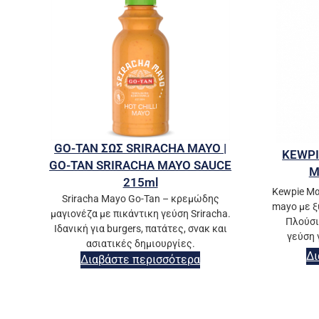
GO-TAN ΣΩΣ SRIRACHA MAYO |
KEWPI
GO-TAN SRIRACHA MAYO SAUCE
M
215ml
Kewpie Μα
Sriracha Mayo Go-Tan – κρεμώδης
mayo με ξ
μαγιονέζα με πικάντικη γεύση Sriracha.
Πλούσι
Ιδανική για burgers, πατάτες, σνακ και
γεύση 
ασιατικές δημιουργίες.
Δι
Διαβάστε περισσότερα