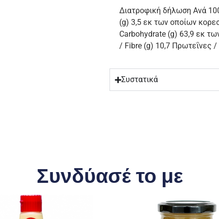
Διατροφική δήλωση Ανά 100g
(g) 3,5 εκ των οποίων κορεσ
Carbohydrate (g) 63,9 εκ τω
/ Fibre (g) 10,7 Πρωτεΐνες / 
Συστατικά
Συνδύασέ το με