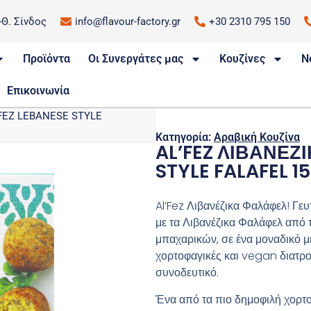
.-Θ. Σίνδος
info@flavour-factory.gr
+30 2310 795 150
Προϊόντα
Οι Συνεργάτες μας
Κουζίνες
N
Επικοινωνία
’FEZ LEBANESE STYLE
Κατηγορία:
Αραβική Κουζίνα
AL’FEZ ΛΙΒΑΝΕΖΙ
STYLE FALAFEL 1
Al’Fez Λιβανέζικα Φαλάφελ! Γευ
με τα Λιβανέζικα Φαλάφελ από 
μπαχαρικών, σε ένα μοναδικό με
χορτοφαγικές και vegan διατροφ
συνοδευτικό.
Ένα από τα πιο δημοφιλή χορτο