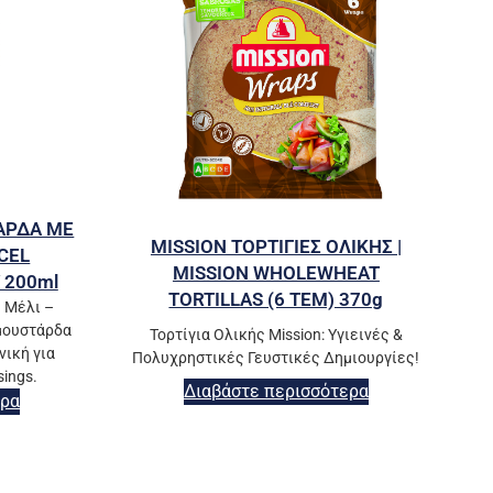
ΑΡΔΑ ΜΕ
MISSION ΤΟΡΤΙΓΙΕΣ ΟΛΙΚΗΣ |
CEL
MISSION WHOLEWHEAT
 200ml
TORTILLAS (6 ΤΕΜ) 370g
ε Μέλι –
μουστάρδα
Τορτίγια Ολικής Mission: Υγιεινές &
νική για
Πολυχρηστικές Γευστικές Δημιουργίες!
sings.
Διαβάστε περισσότερα
ερα