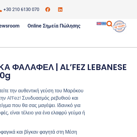
+30 210 6130 070
ewsroom
Online Σημεία Πώλησης
ΚΑ ΦΑΛΑΦΕΛ | AL’FEZ LEBANESE
50g
τείτε την αυθεντική γεύση του Μαρόκου
την Al’Fez! Συνδυασμός ρεβυθιού και
ίγμα που θα σας μαγέψει. Ιδανικό για
ές, είναι τέλειο για ένα ελαφρύ γεύμα ή
φαγικά και βίγκαν φαγητά στη Μέση