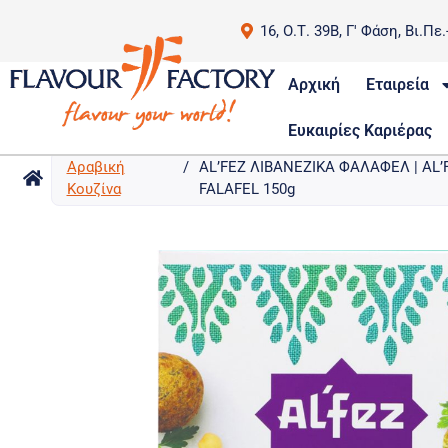
16, Ο.Τ. 39Β, Γ' Φάση, Βι.Πε
Αρχική
Εταιρεία
Ευκαιρίες Καριέρας
Αραβική
/
AL’FEZ ΛΙΒΑΝΕΖΙΚΑ ΦΑΛΑΦΕΛ | AL
Κουζίνα
FALAFEL 150g