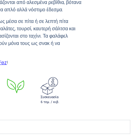
ζονται από αλεσμένα ρεβίθια, βότανα
να απλό αλλά νόστιμο έδεσμα.
ς μέσα σε πίτα ή σε λεπτή πίτα
αλάτες, τουρσί, καυτερή σάλτσα και
σίζονται στο ταχίνι. Τα φαλάφελ
ύν μόνα τους ως σνακ ή να
’Fez
!
Συσκευασία
6 τεμ. / κιβ.