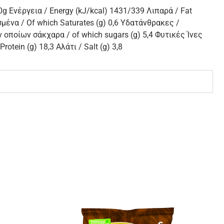
 Ενέργεια / Energy (kJ/kcal) 1431/339 Λιπαρά / Fat
μένα / Of which Saturates (g) 0,6 Υδατάνθρακες /
ν οποίων σάκχαρα / of which sugars (g) 5,4 Φυτικές Ίνες
Protein (g) 18,3 Αλάτι / Salt (g) 3,8