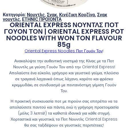
Κατηγορία:
Νουντλς
,
Σνακ
,
Κινέζικη Κουζίνα
,
Σνακ
νουντλς
,
ETHNIC ΠΡΟΪΟΝΤΑ
ORIENTAL EXPRESS ΝΟΥΝΤΛΣ ΠΟΤ
ΓΟYOΝ ΤΟΝ | ORIENTAL EXPRESS POT
NOODLES WITH WON TON FLAVOUR
85g
Oriental Express Noodles Ποτ Γουόν Τον
!
Ανακαλύψτε την αυθεντική νοστιμιά της Κίνας με τα Ποτ
Νουντλς με γεύση Γουόν Τον από την Oriental Express!
Απολαύστε ένα εύκολο, γρήγορο και γευστικό γεύμα, πλούσιο
σε τραγανά λαχανικά όπως λάχανο, καρότο και φρέσκο
κρεμμυδάκι, σε συνδυασμό με πεντανόστιμη γέμιση Γουόν
Τον.
Η πρακτική συσκευασία ποτ με πιρούνι σας επιτρέπει να τα
απολαύσετε παντού και πάντα, ενώ η γρήγορη προετοιμασία
(μόλις 3 λεπτά!) τα καθιστά ιδανικά για κάθε στιγμή.
Χορταστικά και γευστικά, τα Ποτ Νουντλς Oriental Express
θα σας ταξιδέψουν σε γευστικές περιπέτειες!