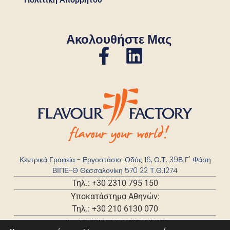
Ακολουθήστε Μας
Κεντρικά Γραφεία - Εργοστάσιο: Οδός 16, Ο.Τ. 39Β Γ' Φάση
ΒΙΠΕ-Θ Θεσσαλονίκη 570 22 Τ.Θ.1274
Τηλ.: +30 2310 795 150
Υποκατάστημα Αθηνών:
Τηλ.: +30 210 6130 070
Αρ. Γ.Ε.ΜΗ.: 059168204000