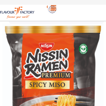
Νουντλς
/
Nissin Ramen Premium Spicy Miso 90,7g |
Πικάντικα Στιγμιαία Νουντλς