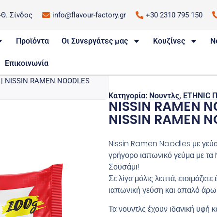
.-Θ. Σίνδος
info@flavour-factory.gr
+30 2310 795 150
Προϊόντα
Οι Συνεργάτες μας
Κουζίνες
N
Επικοινωνία
| NISSIN RAMEN NOODLES
Κατηγορία:
Νουντλς
,
ETHNIC 
NISSIN RAMEN Ν
NISSIN RAMEN N
Nissin Ramen Noodles με γεύσ
γρήγορο ιαπωνικό γεύμα με τα
Σουσάμι!
Σε λίγα μόλις λεπτά, ετοιμάζετε 
ιαπωνική γεύση και απαλό άρω
Τα νουντλς έχουν ιδανική υφή κ