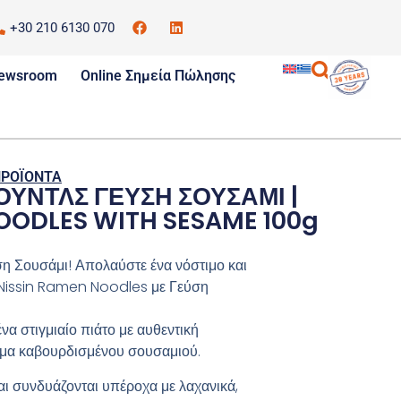
+30 210 6130 070
ewsroom
Online Σημεία Πώλησης
ΠΡΟΪΟΝΤΑ
ΟΥΝΤΛΣ ΓΕΥΣΗ ΣΟΥΣΑΜΙ |
OODLES WITH SESAME 100g
η Σουσάμι! Απολαύστε ένα νόστιμο και
 Nissin Ramen Noodles με Γεύση
ένα στιγμιαίο πιάτο με αυθεντική
μα καβουρδισμένου σουσαμιού.
αι συνδυάζονται υπέροχα με λαχανικά,