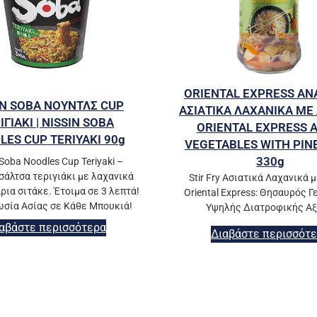
ORIENTAL EXPRESS ΑΝ
IN SOBA ΝΟΥΝΤΛΣ CUP
ΑΣΙΑΤΙΚΑ ΛΑΧΑΝΙΚΑ ΜΕ 
ΙΓΙΑΚΙ | NISSIN SOBA
ORIENTAL EXPRESS 
LES CUP TERIYAKI 90g
VEGETABLES WITH PIN
330g
 Soba Noodles Cup Teriyaki –
σάλτσα τεριγιάκι με λαχανικά
Stir Fry Ασιατικά Λαχανικά 
ρια σιτάκε. Έτοιμα σε 3 λεπτά!
Oriental Express: Θησαυρός 
ωσία Ασίας σε Κάθε Μπουκιά!
Υψηλής Διατροφικής Αξ
αβάστε περισσότερα
Διαβάστε περισσότ