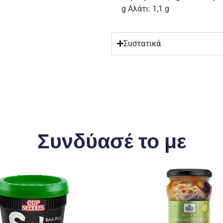
g Αλάτι: 1,1 g
Συστατικά
Συνδύασέ το με