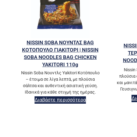
NISSIN SOBA ΝΟΥΝΤΛΣ BAG
NISS
ΚΟΤΟΠΟΥΛΟ ΓΙΑΚΙΤΟΡΙ | NISSIN
ΤΕΡ
SOBA NOODLES BAG CHICKEN
NOOD
YAKITORI 110g
Nissin
Nissin Soba Νουντλς Yakitori Κοτόπουλο
πλούσια 
– έτοιμα σε λίγα λεπτά, με πλούσια
και μανιτά
σάλτσα και αυθεντική ασιατική γεύση.
Γευσιγν
Ιδανικά για κάθε στιγμή της ημέρας.
Δι
Διαβάστε περισσότερα