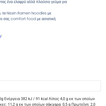
τας ένα ελαφρύ αλλά πλούσιο γεύμα για
είο, τα Nissin Ramen Noodles με
νο σας comfort food με ασιατική
n
!
 Ενέργεια 382 kJ / 91 kcal Λίπος 4,0 g εκ των οποίων
ες: 11,2 g εκ των οποίων σάκχαρα: 0,5 g Πρωτεΐνη: 2,0