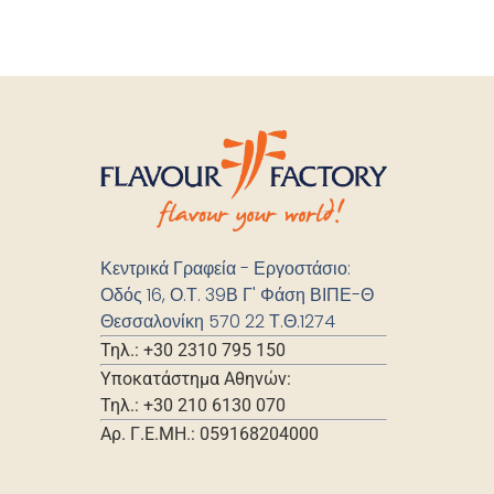
Κεντρικά Γραφεία - Εργοστάσιο:
Οδός 16, Ο.Τ. 39Β Γ' Φάση ΒΙΠΕ-Θ
Θεσσαλονίκη 570 22 Τ.Θ.1274
Τηλ.: +30 2310 795 150
Υποκατάστημα Αθηνών:
Τηλ.: +30 210 6130 070
Αρ. Γ.Ε.ΜΗ.: 059168204000