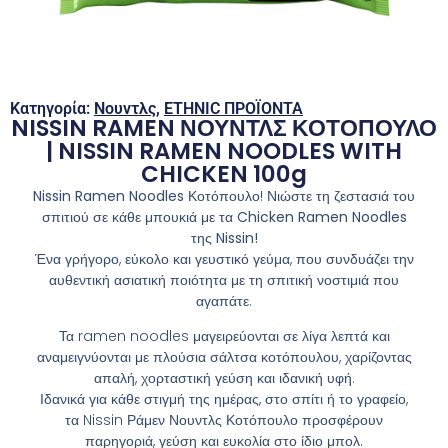
Κατηγορία:
Νουντλς
,
ETHNIC ΠΡΟΪΟΝΤΑ
NISSIN RAMEN ΝΟΥΝΤΛΣ ΚΟΤΟΠΟΥΛΟ
| NISSIN RAMEN NOODLES WITH
CHICKEN 100g
Nissin Ramen Noodles Κοτόπουλο
! Νιώστε τη ζεστασιά του
σπιτιού σε κάθε μπουκιά με τα
Chicken Ramen Noodles
της Nissin!
Ένα γρήγορο, εύκολο και γευστικό γεύμα, που συνδυάζει την
αυθεντική ασιατική ποιότητα με τη σπιτική νοστιμιά που
αγαπάτε.
Τα ramen noodles μαγειρεύονται σε λίγα λεπτά και
αναμειγνύονται με πλούσια σάλτσα κοτόπουλου, χαρίζοντας
απαλή, χορταστική γεύση και ιδανική υφή.
Ιδανικά για κάθε στιγμή της ημέρας, στο σπίτι ή το γραφείο,
τα Nissin Ράμεν Νουντλς Κοτόπουλο προσφέρουν
παρηγοριά, γεύση και ευκολία στο ίδιο μπολ.