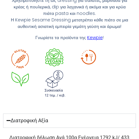
Χρησιμοποιήστε τη ως dressing για σαλάτες, μαρινάδα για
κρέας ή πουλερικά, dip για λαχανικά ή ακόμα και για κρύα
πιάτα pasta και noodles.
Η Kewpie Sesame Dressing μετατρέπει κάθε πιάτο σε μια
αυθεντική ασιατική εμπειρία γεμάτη γεύση και άρωμα!
Γνωρίστε τα προϊόντα της
Kewpie
!
Συσκευασία
12 τεμ. / κιβ.
Διατροφική Αξία
Διατροφική δήλωση Ανά 100g Ενέργεια 1792 kJ/ 433