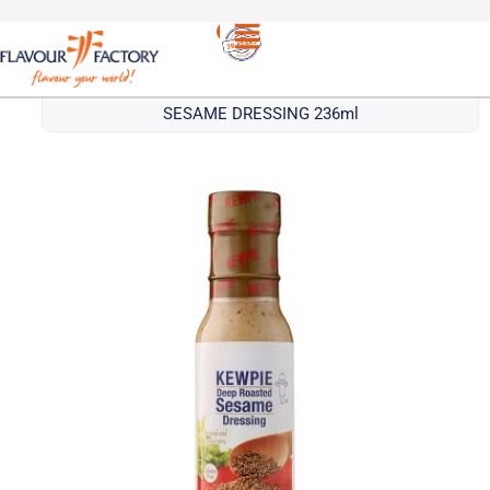
Ασιατικές
/
KEWPIE ΝΤΡΕΣΙΝΓΚ ΚΑΒΟΥΡΔΙΣΜΕΝΟ
σως
ΣΟΥΣΑΜΙ | KEWPIE DEEP ROASTED
SESAME DRESSING 236ml