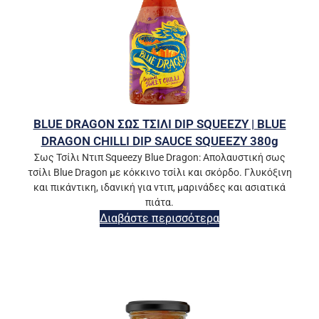
BLUE DRAGON ΣΩΣ ΤΣΙΛΙ DIP SQUEEZY | BLUE
DRAGON CHILLI DIP SAUCE SQUEEZY 380g
Σως Τσίλι Ντιπ Squeezy Blue Dragon: Απολαυστική σως
τσίλι Blue Dragon με κόκκινο τσίλι και σκόρδο. Γλυκόξινη
και πικάντικη, ιδανική για ντιπ, μαρινάδες και ασιατικά
πιάτα.
Διαβάστε περισσότερα