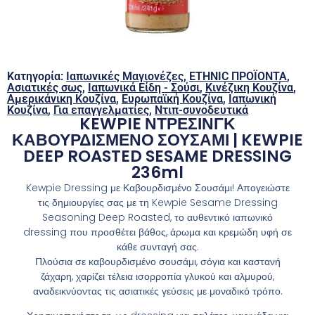
Κατηγορία:
Ιαπωνικές Μαγιονέζες
,
ETHNIC ΠΡΟΪΟΝΤΑ
,
Ασιατικές σως
,
Ιαπωνικά Είδη - Σούσι
,
Κινέζικη Κουζίνα
,
Αμερικάνικη Κουζίνα
,
Ευρωπαϊκή Κουζίνα
,
Ιαπωνική
Κουζίνα
,
Για επαγγελματίες
,
Ντιπ-συνοδευτικά
KEWPIE ΝΤΡΕΣΙΝΓΚ
ΚΑΒΟΥΡΔΙΣΜΕΝΟ ΣΟΥΣΑΜΙ | KEWPIE
DEEP ROASTED SESAME DRESSING
236ml
Kewpie Dressing με Καβουρδισμένο Σουσάμι! Απογειώστε
τις δημιουργίες σας με τη Kewpie Sesame Dressing
Seasoning Deep Roasted, το αυθεντικό ιαπωνικό
dressing που προσθέτει βάθος, άρωμα και κρεμώδη υφή σε
κάθε συνταγή σας.
Πλούσια σε καβουρδισμένο σουσάμι, σόγια και καστανή
ζάχαρη, χαρίζει τέλεια ισορροπία γλυκού και αλμυρού,
αναδεικνύοντας τις ασιατικές γεύσεις με μοναδικό τρόπο.