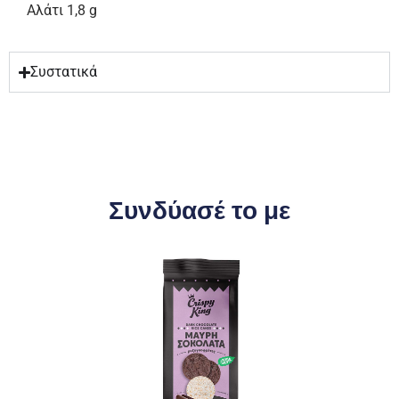
Αλάτι 1,8 g
Συστατικά
Συνδύασέ το με