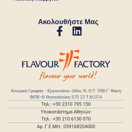
Ακολουθήστε Μας
Κεντρικά Γραφεία - Εργοστάσιο: Οδός 16, Ο.Τ. 39Β Γ' Φάση
ΒΙΠΕ-Θ Θεσσαλονίκη 570 22 Τ.Θ.1274
Τηλ.: +30 2310 795 150
Υποκατάστημα Αθηνών:
Τηλ.: +30 210 6130 070
Αρ. Γ.Ε.ΜΗ.: 059168204000