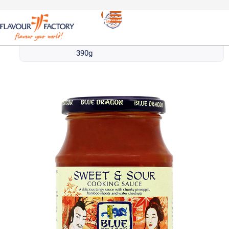
Ασιατικές
/
BLUE DRAGON ΣΩΣ ΓΛΥΚΟΞΙΝΗ | BLUE
σως
DRAGON SWEET AND SOUR SAUCE
390g