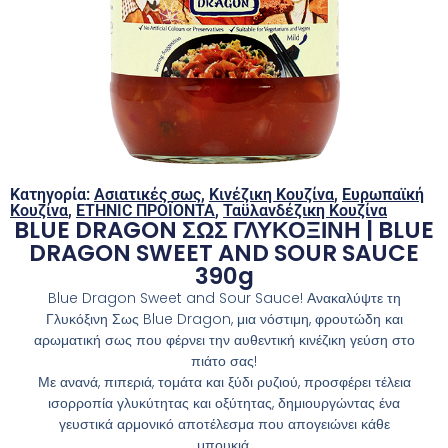
Κατηγορία:
Ασιατικές σως
,
Κινέζικη Κουζίνα
,
Ευρωπαϊκή
Κουζίνα
,
ETHNIC ΠΡΟΪΟΝΤΑ
,
Ταϋλανδέζικη Κουζίνα
BLUE DRAGON ΣΩΣ ΓΛΥΚΟΞΙΝΗ | BLUE
DRAGON SWEET AND SOUR SAUCE
390g
Blue Dragon Sweet and Sour Sauce! Ανακαλύψτε τη
Γλυκόξινη Σως Blue Dragon, μια νόστιμη, φρουτώδη και
αρωματική σως που φέρνει την αυθεντική κινέζικη γεύση στο
πιάτο σας!
Με ανανά, πιπεριά, τομάτα και ξύδι ρυζιού, προσφέρει τέλεια
ισορροπία γλυκύτητας και οξύτητας, δημιουργώντας ένα
γευστικά αρμονικό αποτέλεσμα που απογειώνει κάθε
μπουκιά.