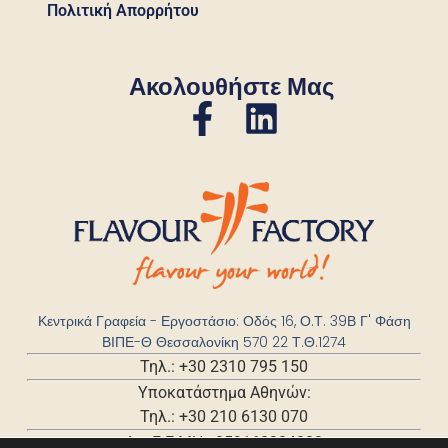
Πολιτική Απορρήτου
Ακολουθήστε Μας
Κεντρικά Γραφεία - Εργοστάσιο: Οδός 16, Ο.Τ. 39Β Γ' Φάση
ΒΙΠΕ-Θ Θεσσαλονίκη 570 22 Τ.Θ.1274
Τηλ.: +30 2310 795 150
Υποκατάστημα Αθηνών:
Τηλ.: +30 210 6130 070
Αρ. Γ.Ε.ΜΗ.: 059168204000