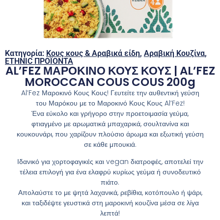
Κατηγορία:
Κους κους & Αραβικά είδη
,
Αραβική Κουζίνα
,
ETHNIC ΠΡΟΪΟΝΤΑ
AL’FEZ ΜΑΡΟΚΙΝΟ ΚΟΥΣ ΚΟΥΣ | AL’FEZ
MOROCCAN COUS COUS 200g
Al’Fez Μαροκινό Κους Κους! Γευτείτε την αυθεντική γεύση
του Μαρόκου με το Μαροκινό Κους Κους Al’Fez!
Ένα εύκολο και γρήγορο στην προετοιμασία γεύμα,
φτιαγμένο με αρωματικά μπαχαρικά, σουλτανίνα και
κουκουνάρι, που χαρίζουν πλούσιο άρωμα και εξωτική γεύση
σε κάθε μπουκιά.
Ιδανικό για χορτοφαγικές και vegan διατροφές, αποτελεί την
τέλεια επιλογή για ένα ελαφρύ κυρίως γεύμα ή συνοδευτικό
πιάτο.
Απολαύστε το με ψητά λαχανικά, ρεβίθια, κοτόπουλο ή ψάρι,
και ταξιδέψτε γευστικά στη μαροκινή κουζίνα μέσα σε λίγα
λεπτά!