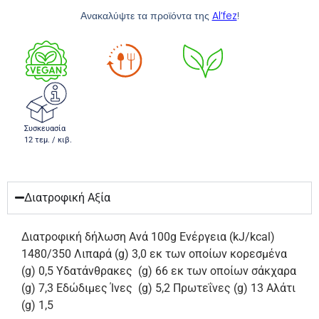
Ανακαλύψτε τα προϊόντα της
Al’fez
!
Συσκευασία
12 τεμ. / κιβ.
Διατροφική Αξία
Διατροφική δήλωση Ανά 100g Ενέργεια (kJ/kcal)
1480/350 Λιπαρά (g) 3,0 εκ των οποίων κορεσμένα
(g) 0,5 Υδατάνθρακες (g) 66 εκ των οποίων σάκχαρα
(g) 7,3 Εδώδιμες Ίνες (g) 5,2 Πρωτεΐνες (g) 13 Αλάτι
(g) 1,5