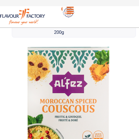
Κους κους &
/
AL’FEZ ΜΑΡΟΚΙΝΟ ΚΟΥΣ ΚΟΥΣ |
Αραβικά είδη
AL’FEZ MOROCCAN COUS COUS
200g