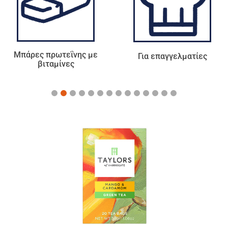
ε
Για επαγγελματίες
Τσάι - Αφεψήματα