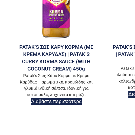
PATAK’S ΣΩΣ ΚΑΡΥ ΚΟΡΜΑ (ΜΕ
PATAK’S
ΚΡΕΜΑ ΚΑΡΥΔΑΣ) | PATAK’S
| PATAK
CURRY KORMA SAUCE (WITH
COCONUT CREAM) 450g
Patak’
πλούσια σ
Patak’s Σως Κάρυ Κόρμα με Κρέμα
κόλιανδρ
Καρύδας – αρωματική, κρεμώδης και
κοτ
γλυκιά ινδική σάλτσα. Ιδανική για
Δι
κοτόπουλο, λαχανικά και ρύζι.
Διαβάστε περισσότερα