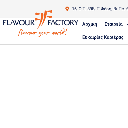
16, Ο.Τ. 39Β, Γ' Φάση, Βι.Πε.-
Αρχική
Εταιρεία
Ευκαιρίες Καριέρας