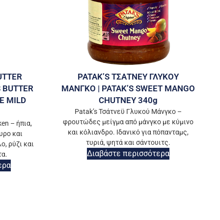
UTTER
PATAK’S ΤΣΑΤΝΕΥ ΓΛΥΚΟΥ
S BUTTER
ΜΑΝΓΚΟ | PATAK’S SWEET MANGO
E MILD
CHUTNEY 340g
Patak’s Τσάτνεϋ Γλυκού Μάνγκο –
φρουτώδες μείγμα από μάνγκο με κύμινο
en – ήπια,
και κόλιανδρο. Ιδανικό για πόπανταμς,
υρο και
τυριά, ψητά και σάντουιτς.
ο, ρύζι και
Διαβάστε περισσότερα
τα.
ερα