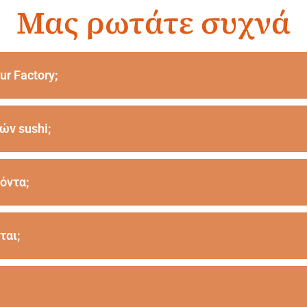
Μας ρωτάτε συχνά
ur Factory;
ών sushi;
όντα;
ται;