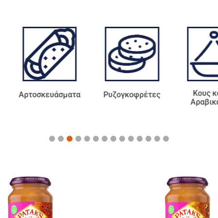
Κους κους &
Με
ματα
Ρυζογκοφρέτες
Αραβικά είδη
Α