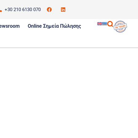
+30 210 6130 070
α
ewsroom
Online Σημεία Πώλησης