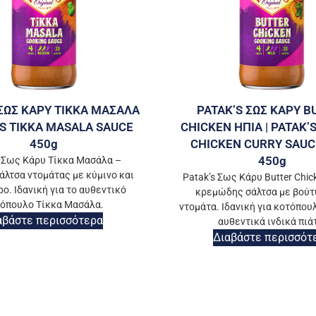
 ΣΩΣ ΚΑΡΥ ΤΙΚΚΑ ΜΑΣΑΛΑ
PATAK’S ΣΩΣ ΚΑΡΥ B
’S TIKKA MASALA SAUCE
CHICKEN ΗΠΙΑ | PATAK’
450g
CHICKEN CURRY SAUC
450g
s Σως Κάρυ Τίκκα Μασάλα –
άλτσα ντομάτας με κύμινο και
Patak’s Σως Κάρυ Butter Chick
ο. Ιδανική για το αυθεντικό
κρεμώδης σάλτσα με βούτ
όπουλο Τίκκα Μασάλα.
ντομάτα. Ιδανική για κοτόπουλ
αβάστε περισσότερα
αυθεντικά ινδικά πιά
Διαβάστε περισσότ