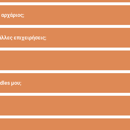
 αρχάριος;
άλλες επιχειρήσεις;
dles μου;