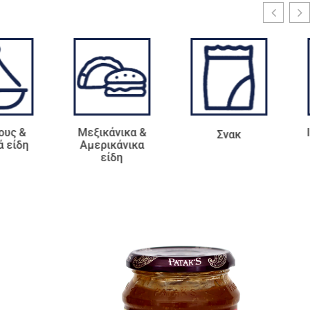
ξικάνικα &
Ιαπωνικά Είδη -
Σνακ
μερικάνικα
Σούσι
είδη