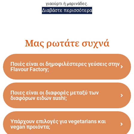
Διαβάστε περισσότερα
Μας ρωτάτε συχνά
Ποιές είναι οι δημοφιλέστερες γεύσεις στην
Flavour Factory;
Ποιες είναι οι διαφορές μεταξύ των
διαφόρων ειδών sushi;
Υπάρχουν επιλογές για vegetarians και
vegan προιόντα;