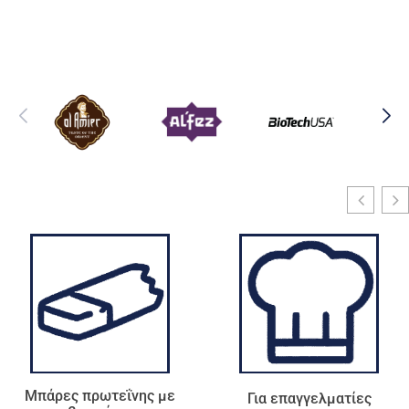
ε
Για επαγγελματίες
Τσάι - Αφεψήματα