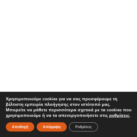
Διαβάστε περισσότερα
Χρησιμοποιούμε cookies για να σας προσφέρουμε τη
βέλτιστη εμπειρία πλοήγησης στον ιστότοπό μας.
Μπορείτε να μάθετε περισσότερα σχετικά με τα cookies που
χρησιμοποιούμε ή να τα απενεργοποιήσετε στις
ρυθμίσεις
.
Nissin Ramen Premium Shoyu Yuzu 92,7g | Στιγμιαία Νουντ
Αποδοχή
Απόρριψη
Ρυθμίσεις