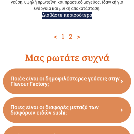
γεύση, υψηλή πρωτεΐνη και πρακτικό μέγεθος. Ιδανική για
ενέργεια και μυϊκή αποκατάσταση.
Διαβάστε περισσότερα
<
1
2
>
Μας ρωτάτε συχνά
Ποιές είναι οι δημοφιλέστερες γεύσεις στην
Flavour Factory;
Ποιες είναι οι διαφορές μεταξύ των
διαφόρων ειδών sushi;