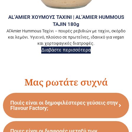
AL’AMIER ΧΟΥΜΟΥΣ ΤΑΧΙΝΙ | AL’AMIER HUMMOUS
TAJIN 180g
Al’Amier Hummous Ταχίνι – πουρές ρεβιθιών με ταχίνι, σκόρδο
και λεμόνι. Υγιεινό, πλούσιο σε πρωτεΐνες, ιδανικό για vegan
και χορτοφαγικές διατροφές.
Διαβάστε περισσότερα
Μας ρωτάτε συχνά
Ποιές είναι οι δημοφιλέστερες γεύσεις στην
Flavour Factory;
Ποιες είναι οι διαφορές μεταξύ των