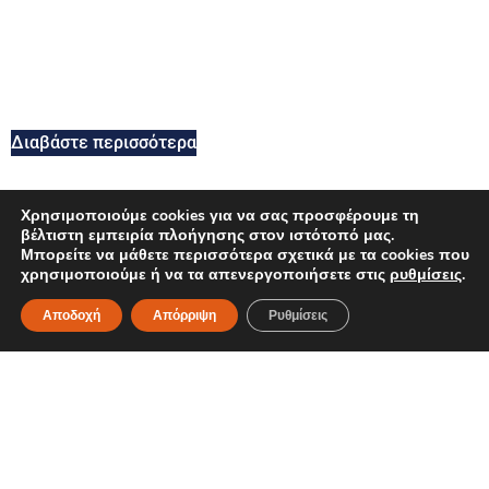
Διαβάστε περισσότερα
Χρησιμοποιούμε cookies για να σας προσφέρουμε τη
OPTIMUM NUTRITION ON ΜΟΝΟΫΔΡΙΚΗ ΚΡΕΑΤΙΝΗ ΜΕ ΓΕΥΣ
βέλτιστη εμπειρία πλοήγησης στον ιστότοπό μας.
Μπορείτε να μάθετε περισσότερα σχετικά με τα cookies που
χρησιμοποιούμε ή να τα απενεργοποιήσετε στις
ρυθμίσεις
.
Αποδοχή
Απόρριψη
Ρυθμίσεις